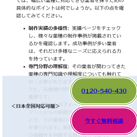
では、幅広い業種に対応できる業者を探すための
具体的なポイントは何でしょうか。以下の点を確
認してみてください。
制作実績の多様性
: 実績ページをチェック
し、様々な業種の制作事例が掲載されてい
るかを確認します。成功事例が多い業者
は、それだけ多様なニーズに応えられる力
を持っています。
専門分野の理解度
: その業者が関わってきた
業種の専門知識や理解度についても触れて
おく必要があります。一見、異なった分野
でも、各業種の特性を理解していることが
0120-540-430
重要です。
クライアントのフィードバック
: 他のクライ
＜日本全国対応可能＞
アントからの評価やレビューを確認するこ
とで、その業者の対応や成果に関する情報
今すぐ無料相談
を得られます。実際の利用者の声は、業者
の信頼性を判断する際に役立ちます。