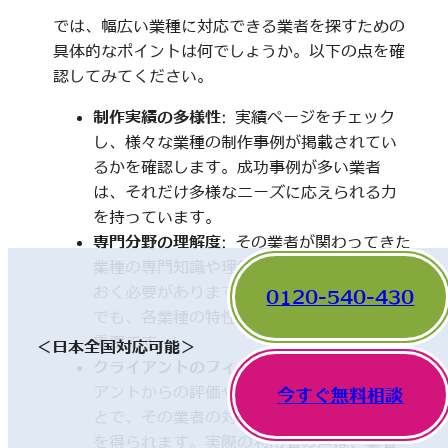
では、幅広い業種に対応できる業者を探すための
具体的なポイントは何でしょうか。以下の点を確
認してみてください。
制作実績の多様性
: 実績ページをチェック
し、様々な業種の制作事例が掲載されてい
るかを確認します。成功事例が多い業者
は、それだけ多様なニーズに応えられる力
を持っています。
専門分野の理解度
: その業者が関わってきた
業種の専門知識や理解度についても触れて
おく必要があります。一見、異なった分野
0120-540-430
でも、各業種の特性を理解していることが
重要です。
＜日本全国対応可能＞
クライアントのフィードバック
: 他のクライ
アントからの評価やレビューを確認するこ
今すぐ無料相談
とで、その業者の対応や成果に関する情報
を得られます。実際の利用者の声は、業者