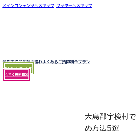
メインコンテンツへスキップ
フッターへスキップ
制作実績
ご依頼の流れ
よくあるご質問
料金プラン
0120-540-430
今すぐ無料相談
大島郡宇検村で
め方法5選