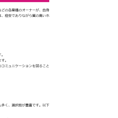
などの各業種のオーナーが、自身
は、格安でありながら質の高いホ
す。
ます。
のコミュニケーションを図ること
も多く、選択肢が豊富です。以下