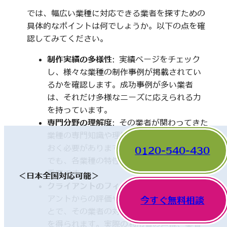
では、幅広い業種に対応できる業者を探すための
具体的なポイントは何でしょうか。以下の点を確
認してみてください。
制作実績の多様性
: 実績ページをチェック
し、様々な業種の制作事例が掲載されてい
るかを確認します。成功事例が多い業者
は、それだけ多様なニーズに応えられる力
を持っています。
専門分野の理解度
: その業者が関わってきた
業種の専門知識や理解度についても触れて
おく必要があります。一見、異なった分野
0120-540-430
でも、各業種の特性を理解していることが
重要です。
＜日本全国対応可能＞
クライアントのフィードバック
: 他のクライ
アントからの評価やレビューを確認するこ
今すぐ無料相談
とで、その業者の対応や成果に関する情報
を得られます。実際の利用者の声は、業者