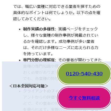
では、幅広い業種に対応できる業者を探すための
具体的なポイントは何でしょうか。以下の点を確
認してみてください。
制作実績の多様性
: 実績ページをチェック
し、様々な業種の制作事例が掲載されてい
るかを確認します。成功事例が多い業者
は、それだけ多様なニーズに応えられる力
を持っています。
専門分野の理解度
: その業者が関わってきた
業種の専門知識や理解度についても触れて
おく必要があります。一見、異なった分野
0120-540-430
でも、各業種の特性を理解していることが
重要です。
＜日本全国対応可能＞
クライアントのフィードバック
: 他のクライ
アントからの評価やレビューを確認するこ
今すぐ無料相談
とで、その業者の対応や成果に関する情報
を得られます。実際の利用者の声は、業者