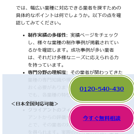
では、幅広い業種に対応できる業者を探すための
具体的なポイントは何でしょうか。以下の点を確
認してみてください。
制作実績の多様性
: 実績ページをチェック
し、様々な業種の制作事例が掲載されてい
るかを確認します。成功事例が多い業者
は、それだけ多様なニーズに応えられる力
を持っています。
専門分野の理解度
: その業者が関わってきた
業種の専門知識や理解度についても触れて
おく必要があります。一見、異なった分野
0120-540-430
でも、各業種の特性を理解していることが
重要です。
＜日本全国対応可能＞
クライアントのフィードバック
: 他のクライ
アントからの評価やレビューを確認するこ
今すぐ無料相談
とで、その業者の対応や成果に関する情報
を得られます。実際の利用者の声は、業者