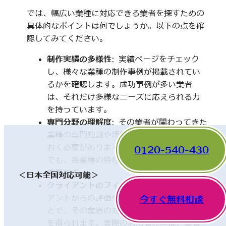
では、幅広い業種に対応できる業者を探すための
具体的なポイントは何でしょうか。以下の点を確
認してみてください。
制作実績の多様性
: 実績ページをチェック
し、様々な業種の制作事例が掲載されてい
るかを確認します。成功事例が多い業者
は、それだけ多様なニーズに応えられる力
を持っています。
専門分野の理解度
: その業者が関わってきた
業種の専門知識や理解度についても触れて
おく必要があります。一見、異なった分野
0120-540-430
でも、各業種の特性を理解していることが
重要です。
＜日本全国対応可能＞
クライアントのフィードバック
: 他のクライ
アントからの評価やレビューを確認するこ
今すぐ無料相談
とで、その業者の対応や成果に関する情報
を得られます。実際の利用者の声は、業者