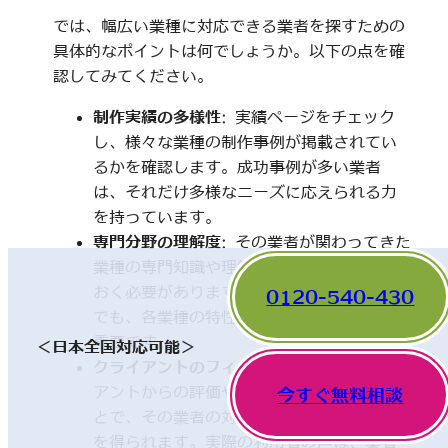
では、幅広い業種に対応できる業者を探すための
具体的なポイントは何でしょうか。以下の点を確
認してみてください。
制作実績の多様性
: 実績ページをチェック
し、様々な業種の制作事例が掲載されてい
るかを確認します。成功事例が多い業者
は、それだけ多様なニーズに応えられる力
を持っています。
専門分野の理解度
: その業者が関わってきた
業種の専門知識や理解度についても触れて
おく必要があります。一見、異なった分野
0120-540-430
でも、各業種の特性を理解していることが
重要です。
＜日本全国対応可能＞
クライアントのフィードバック
: 他のクライ
アントからの評価やレビューを確認するこ
今すぐ無料相談
とで、その業者の対応や成果に関する情報
を得られます。実際の利用者の声は、業者