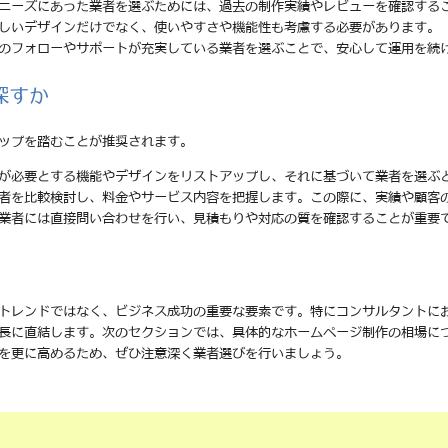
のニーズにあった業者を選ぶためには、過去の制作実績やレビューを確認する
美しいデザインだけでなく、使いやすさや機能性も考慮する必要があります。
後のフォローやサポートが充実している業者を選ぶことで、安心して運用を続
探すか
ップを踏むことが推奨されます。
分が必要とする機能やデザインをリストアップし、それに基づいて業者を選ぶ
業者を比較検討し、料金やサービス内容を把握します。この際に、実績や顧客
る業者には直接問い合わせを行い、見積もりや対応の質を確認することが重要
トレンドではなく、ビジネス成功の重要な要素です。特にコンサルタントに
長に直結します。次のセクションでは、具体的なホームページ制作の相場に
を更に高めるため、ぜひ注意深く業者選びを行いましょう。