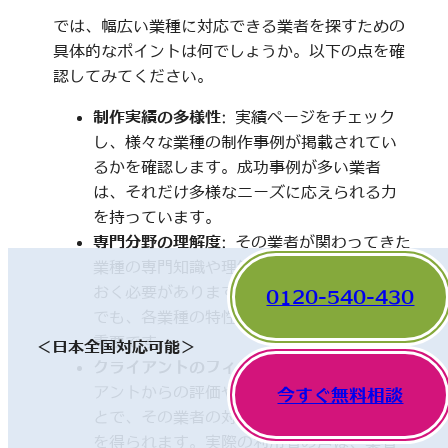
では、幅広い業種に対応できる業者を探すための
具体的なポイントは何でしょうか。以下の点を確
認してみてください。
制作実績の多様性
: 実績ページをチェック
し、様々な業種の制作事例が掲載されてい
るかを確認します。成功事例が多い業者
は、それだけ多様なニーズに応えられる力
を持っています。
専門分野の理解度
: その業者が関わってきた
業種の専門知識や理解度についても触れて
おく必要があります。一見、異なった分野
0120-540-430
でも、各業種の特性を理解していることが
重要です。
＜日本全国対応可能＞
クライアントのフィードバック
: 他のクライ
アントからの評価やレビューを確認するこ
今すぐ無料相談
とで、その業者の対応や成果に関する情報
を得られます。実際の利用者の声は、業者