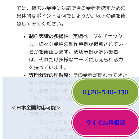
では、幅広い業種に対応できる業者を探すための
具体的なポイントは何でしょうか。以下の点を確
認してみてください。
制作実績の多様性
: 実績ページをチェック
し、様々な業種の制作事例が掲載されてい
るかを確認します。成功事例が多い業者
は、それだけ多様なニーズに応えられる力
を持っています。
専門分野の理解度
: その業者が関わってきた
業種の専門知識や理解度についても触れて
おく必要があります。一見、異なった分野
0120-540-430
でも、各業種の特性を理解していることが
重要です。
＜日本全国対応可能＞
クライアントのフィードバック
: 他のクライ
アントからの評価やレビューを確認するこ
今すぐ無料相談
とで、その業者の対応や成果に関する情報
を得られます。実際の利用者の声は、業者