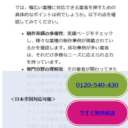
では、幅広い業種に対応できる業者を探すための
具体的なポイントは何でしょうか。以下の点を確
認してみてください。
制作実績の多様性
: 実績ページをチェック
し、様々な業種の制作事例が掲載されてい
るかを確認します。成功事例が多い業者
は、それだけ多様なニーズに応えられる力
を持っています。
専門分野の理解度
: その業者が関わってきた
業種の専門知識や理解度についても触れて
おく必要があります。一見、異なった分野
0120-540-430
でも、各業種の特性を理解していることが
重要です。
＜日本全国対応可能＞
クライアントのフィードバック
: 他のクライ
アントからの評価やレビューを確認するこ
今すぐ無料相談
とで、その業者の対応や成果に関する情報
を得られます。実際の利用者の声は、業者