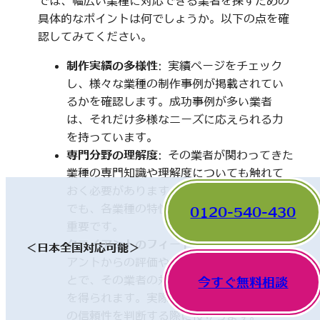
では、幅広い業種に対応できる業者を探すための
具体的なポイントは何でしょうか。以下の点を確
認してみてください。
制作実績の多様性
: 実績ページをチェック
し、様々な業種の制作事例が掲載されてい
るかを確認します。成功事例が多い業者
は、それだけ多様なニーズに応えられる力
を持っています。
専門分野の理解度
: その業者が関わってきた
業種の専門知識や理解度についても触れて
おく必要があります。一見、異なった分野
でも、各業種の特性を理解していることが
0120-540-430
重要です。
クライアントのフィードバック
: 他のクライ
＜日本全国対応可能＞
アントからの評価やレビューを確認するこ
とで、その業者の対応や成果に関する情報
今すぐ無料相談
を得られます。実際の利用者の声は、業者
の信頼性を判断する際に役立ちます。