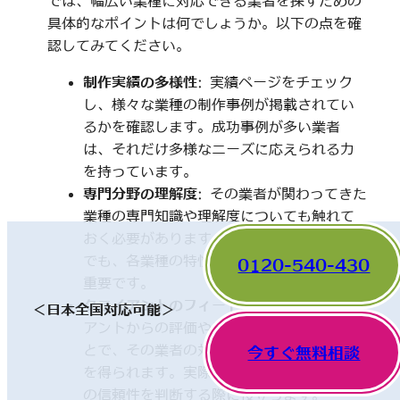
では、幅広い業種に対応できる業者を探すための
具体的なポイントは何でしょうか。以下の点を確
認してみてください。
制作実績の多様性
: 実績ページをチェック
し、様々な業種の制作事例が掲載されてい
るかを確認します。成功事例が多い業者
は、それだけ多様なニーズに応えられる力
を持っています。
専門分野の理解度
: その業者が関わってきた
業種の専門知識や理解度についても触れて
おく必要があります。一見、異なった分野
でも、各業種の特性を理解していることが
0120-540-430
重要です。
クライアントのフィードバック
: 他のクライ
＜日本全国対応可能＞
アントからの評価やレビューを確認するこ
とで、その業者の対応や成果に関する情報
今すぐ無料相談
を得られます。実際の利用者の声は、業者
の信頼性を判断する際に役立ちます。