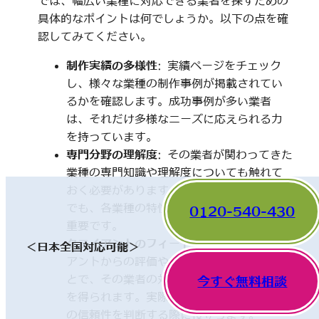
では、幅広い業種に対応できる業者を探すための
具体的なポイントは何でしょうか。以下の点を確
認してみてください。
制作実績の多様性
: 実績ページをチェック
し、様々な業種の制作事例が掲載されてい
るかを確認します。成功事例が多い業者
は、それだけ多様なニーズに応えられる力
を持っています。
専門分野の理解度
: その業者が関わってきた
業種の専門知識や理解度についても触れて
おく必要があります。一見、異なった分野
でも、各業種の特性を理解していることが
0120-540-430
重要です。
クライアントのフィードバック
: 他のクライ
＜日本全国対応可能＞
アントからの評価やレビューを確認するこ
とで、その業者の対応や成果に関する情報
今すぐ無料相談
を得られます。実際の利用者の声は、業者
の信頼性を判断する際に役立ちます。