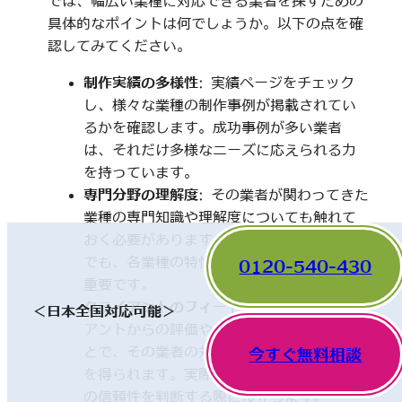
では、幅広い業種に対応できる業者を探すための
具体的なポイントは何でしょうか。以下の点を確
認してみてください。
制作実績の多様性
: 実績ページをチェック
し、様々な業種の制作事例が掲載されてい
るかを確認します。成功事例が多い業者
は、それだけ多様なニーズに応えられる力
を持っています。
専門分野の理解度
: その業者が関わってきた
業種の専門知識や理解度についても触れて
おく必要があります。一見、異なった分野
でも、各業種の特性を理解していることが
0120-540-430
重要です。
クライアントのフィードバック
: 他のクライ
＜日本全国対応可能＞
アントからの評価やレビューを確認するこ
とで、その業者の対応や成果に関する情報
今すぐ無料相談
を得られます。実際の利用者の声は、業者
の信頼性を判断する際に役立ちます。