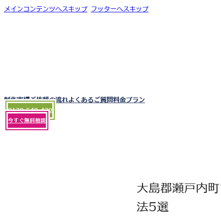
メインコンテンツへスキップ
フッターへスキップ
制作実績
ご依頼の流れ
よくあるご質問
料金プラン
0120-540-430
今すぐ無料相談
大島郡瀬戸内町
法5選