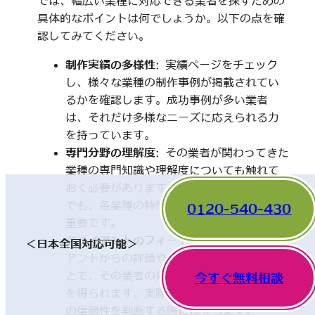
では、幅広い業種に対応できる業者を探すための
具体的なポイントは何でしょうか。以下の点を確
認してみてください。
制作実績の多様性
: 実績ページをチェック
し、様々な業種の制作事例が掲載されてい
るかを確認します。成功事例が多い業者
は、それだけ多様なニーズに応えられる力
を持っています。
専門分野の理解度
: その業者が関わってきた
業種の専門知識や理解度についても触れて
おく必要があります。一見、異なった分野
でも、各業種の特性を理解していることが
0120-540-430
重要です。
クライアントのフィードバック
: 他のクライ
＜日本全国対応可能＞
アントからの評価やレビューを確認するこ
とで、その業者の対応や成果に関する情報
今すぐ無料相談
を得られます。実際の利用者の声は、業者
の信頼性を判断する際に役立ちます。