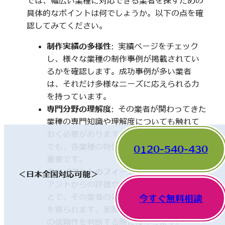
では、幅広い業種に対応できる業者を探すための
具体的なポイントは何でしょうか。以下の点を確
認してみてください。
制作実績の多様性
: 実績ページをチェック
し、様々な業種の制作事例が掲載されてい
るかを確認します。成功事例が多い業者
は、それだけ多様なニーズに応えられる力
を持っています。
専門分野の理解度
: その業者が関わってきた
業種の専門知識や理解度についても触れて
おく必要があります。一見、異なった分野
でも、各業種の特性を理解していることが
0120-540-430
重要です。
クライアントのフィードバック
: 他のクライ
＜日本全国対応可能＞
アントからの評価やレビューを確認するこ
とで、その業者の対応や成果に関する情報
今すぐ無料相談
を得られます。実際の利用者の声は、業者
の信頼性を判断する際に役立ちます。