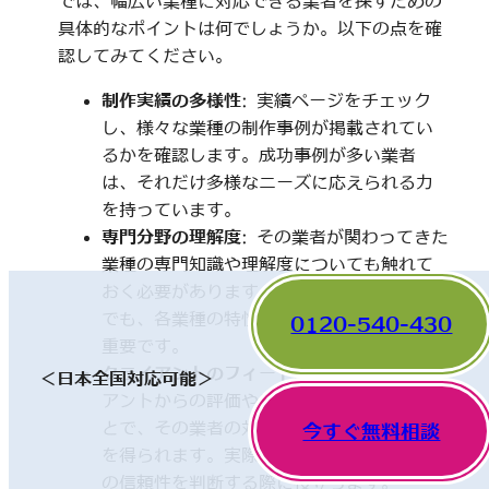
では、幅広い業種に対応できる業者を探すための
具体的なポイントは何でしょうか。以下の点を確
認してみてください。
制作実績の多様性
: 実績ページをチェック
し、様々な業種の制作事例が掲載されてい
るかを確認します。成功事例が多い業者
は、それだけ多様なニーズに応えられる力
を持っています。
専門分野の理解度
: その業者が関わってきた
業種の専門知識や理解度についても触れて
おく必要があります。一見、異なった分野
でも、各業種の特性を理解していることが
0120-540-430
重要です。
クライアントのフィードバック
: 他のクライ
＜日本全国対応可能＞
アントからの評価やレビューを確認するこ
とで、その業者の対応や成果に関する情報
今すぐ無料相談
を得られます。実際の利用者の声は、業者
の信頼性を判断する際に役立ちます。