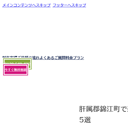
メインコンテンツへスキップ
フッターへスキップ
制作実績
ご依頼の流れ
よくあるご質問
料金プラン
0120-540-430
今すぐ無料相談
肝属郡錦江町で
5選