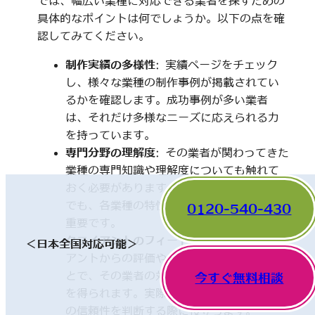
では、幅広い業種に対応できる業者を探すための
具体的なポイントは何でしょうか。以下の点を確
認してみてください。
制作実績の多様性
: 実績ページをチェック
し、様々な業種の制作事例が掲載されてい
るかを確認します。成功事例が多い業者
は、それだけ多様なニーズに応えられる力
を持っています。
専門分野の理解度
: その業者が関わってきた
業種の専門知識や理解度についても触れて
おく必要があります。一見、異なった分野
でも、各業種の特性を理解していることが
0120-540-430
重要です。
クライアントのフィードバック
: 他のクライ
＜日本全国対応可能＞
アントからの評価やレビューを確認するこ
とで、その業者の対応や成果に関する情報
今すぐ無料相談
を得られます。実際の利用者の声は、業者
の信頼性を判断する際に役立ちます。