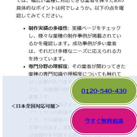
では、幅広い業種に対応できる業者を探すための
具体的なポイントは何でしょうか。以下の点を確
認してみてください。
制作実績の多様性
: 実績ページをチェック
し、様々な業種の制作事例が掲載されてい
るかを確認します。成功事例が多い業者
は、それだけ多様なニーズに応えられる力
を持っています。
専門分野の理解度
: その業者が関わってきた
業種の専門知識や理解度についても触れて
おく必要があります。一見、異なった分野
でも、各業種の特性を理解していることが
0120-540-430
重要です。
クライアントのフィードバック
: 他のクライ
＜日本全国対応可能＞
アントからの評価やレビューを確認するこ
とで、その業者の対応や成果に関する情報
今すぐ無料相談
を得られます。実際の利用者の声は、業者
の信頼性を判断する際に役立ちます。