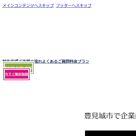
メインコンテンツへスキップ
フッターへスキップ
制作実績
ご依頼の流れ
よくあるご質問
料金プラン
0120-540-430
今すぐ無料相談
豊見城市で企業