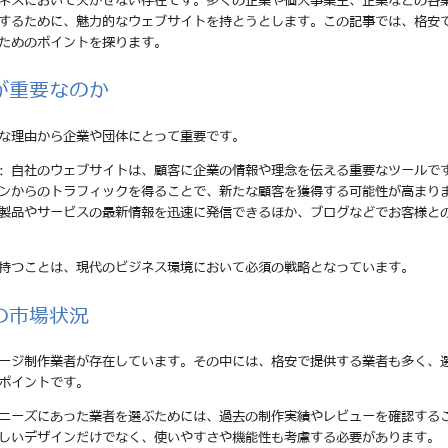
ネスにおいて欠かせない存在です。多くの企業や個人事業主、企業などの各
するために、魅力的なウェブサイトを持とうとします。この記事では、格安
ためのポイントを探ります。
が重要なのか
な理由から企業や団体にとって重要です。
: 自社のウェブサイトは、顧客に企業の情報や理念を伝える重要なツールで
ジンからのトラフィックを得ることで、新たな顧客を獲得する可能性が高まり
の製品やサービスの最新情報を迅速に発信できるほか、ブログなどでお客様と
持つことは、現代のビジネス環境において必須の戦略となっています。
の市場状況
ージ制作業者が存在しています。その中には、格安で提供する業者も多く、
ポイントです。
のニーズにあった業者を選ぶためには、過去の制作実績やレビューを確認する
美しいデザインだけでなく、使いやすさや機能性も考慮する必要があります。