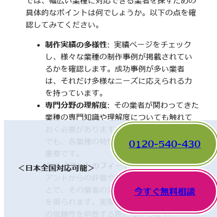
では、幅広い業種に対応できる業者を探すための
具体的なポイントは何でしょうか。以下の点を確
認してみてください。
制作実績の多様性
: 実績ページをチェック
し、様々な業種の制作事例が掲載されてい
るかを確認します。成功事例が多い業者
は、それだけ多様なニーズに応えられる力
を持っています。
専門分野の理解度
: その業者が関わってきた
業種の専門知識や理解度についても触れて
おく必要があります。一見、異なった分野
でも、各業種の特性を理解していることが
0120-540-430
重要です。
クライアントのフィードバック
: 他のクライ
＜日本全国対応可能＞
アントからの評価やレビューを確認するこ
とで、その業者の対応や成果に関する情報
今すぐ無料相談
を得られます。実際の利用者の声は、業者
の信頼性を判断する際に役立ちます。