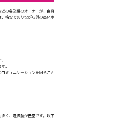
などの各業種のオーナーが、自身
は、格安でありながら質の高いホ
す。
ます。
のコミュニケーションを図ること
も多く、選択肢が豊富です。以下