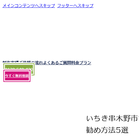
メインコンテンツへスキップ
フッターへスキップ
制作実績
ご依頼の流れ
よくあるご質問
料金プラン
0120-540-430
今すぐ無料相談
いちき串木野市
勧め方法5選