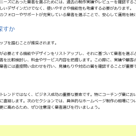
のニーズにあった業者を選ぶためには、過去の制作実績やレビューを確認する
美しいデザインだけでなく、使いやすさや機能性も考慮する必要があります。
後のフォローやサポートが充実している業者を選ぶことで、安心して運用を続
探すか
ップを踏むことが推奨されます。
分が必要とする機能やデザインをリストアップし、それに基づいて業者を選ぶ
業者を比較検討し、料金やサービス内容を把握します。この際に、実績や顧客
る業者には直接問い合わせを行い、見積もりや対応の質を確認することが重要
トレンドではなく、ビジネス成功の重要な要素です。特にコーチング業にお
に直結します。次のセクションでは、具体的なホームページ制作の相場につ
更に高めるため、ぜひ注意深く業者選びを行いましょう。