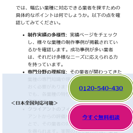
では、幅広い業種に対応できる業者を探すための
具体的なポイントは何でしょうか。以下の点を確
認してみてください。
制作実績の多様性
: 実績ページをチェック
し、様々な業種の制作事例が掲載されてい
るかを確認します。成功事例が多い業者
は、それだけ多様なニーズに応えられる力
を持っています。
専門分野の理解度
: その業者が関わってきた
業種の専門知識や理解度についても触れて
おく必要があります。一見、異なった分野
0120-540-430
でも、各業種の特性を理解していることが
重要です。
＜日本全国対応可能＞
クライアントのフィードバック
: 他のクライ
アントからの評価やレビューを確認するこ
今すぐ無料相談
とで、その業者の対応や成果に関する情報
を得られます。実際の利用者の声は、業者