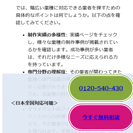
では、幅広い業種に対応できる業者を探すための
具体的なポイントは何でしょうか。以下の点を確
認してみてください。
制作実績の多様性
: 実績ページをチェック
し、様々な業種の制作事例が掲載されてい
るかを確認します。成功事例が多い業者
は、それだけ多様なニーズに応えられる力
を持っています。
専門分野の理解度
: その業者が関わってきた
業種の専門知識や理解度についても触れて
おく必要があります。一見、異なった分野
0120-540-430
でも、各業種の特性を理解していることが
重要です。
＜日本全国対応可能＞
クライアントのフィードバック
: 他のクライ
アントからの評価やレビューを確認するこ
今すぐ無料相談
とで、その業者の対応や成果に関する情報
を得られます。実際の利用者の声は、業者