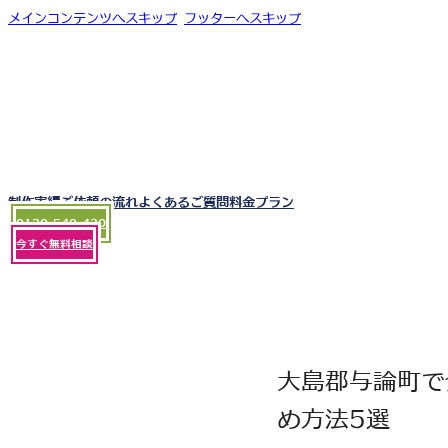
メインコンテンツへスキップ
フッターへスキップ
制作実績
ご依頼の流れ
よくあるご質問
料金プラン
0120-540-430
今すぐ無料相談
大島郡与論町で
め方法5選