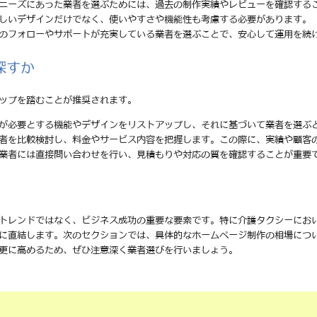
のニーズにあった業者を選ぶためには、過去の制作実績やレビューを確認する
美しいデザインだけでなく、使いやすさや機能性も考慮する必要があります。
後のフォローやサポートが充実している業者を選ぶことで、安心して運用を続
探すか
ップを踏むことが推奨されます。
分が必要とする機能やデザインをリストアップし、それに基づいて業者を選ぶ
業者を比較検討し、料金やサービス内容を把握します。この際に、実績や顧客
る業者には直接問い合わせを行い、見積もりや対応の質を確認することが重要
トレンドではなく、ビジネス成功の重要な要素です。特に介護タクシーにお
に直結します。次のセクションでは、具体的なホームページ制作の相場につ
更に高めるため、ぜひ注意深く業者選びを行いましょう。