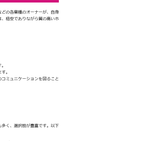
などの各業種のオーナーが、自身
は、格安でありながら質の高いホ
す。
ます。
のコミュニケーションを図ること
も多く、選択肢が豊富です。以下