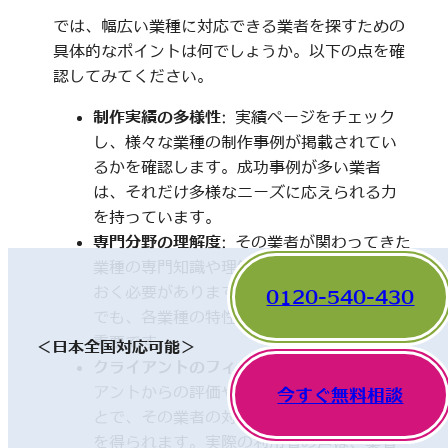
では、幅広い業種に対応できる業者を探すための
具体的なポイントは何でしょうか。以下の点を確
認してみてください。
制作実績の多様性
: 実績ページをチェック
し、様々な業種の制作事例が掲載されてい
るかを確認します。成功事例が多い業者
は、それだけ多様なニーズに応えられる力
を持っています。
専門分野の理解度
: その業者が関わってきた
業種の専門知識や理解度についても触れて
おく必要があります。一見、異なった分野
0120-540-430
でも、各業種の特性を理解していることが
重要です。
＜日本全国対応可能＞
クライアントのフィードバック
: 他のクライ
アントからの評価やレビューを確認するこ
今すぐ無料相談
とで、その業者の対応や成果に関する情報
を得られます。実際の利用者の声は、業者