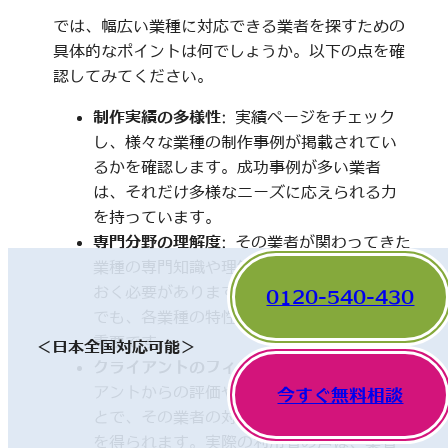
では、幅広い業種に対応できる業者を探すための
具体的なポイントは何でしょうか。以下の点を確
認してみてください。
制作実績の多様性
: 実績ページをチェック
し、様々な業種の制作事例が掲載されてい
るかを確認します。成功事例が多い業者
は、それだけ多様なニーズに応えられる力
を持っています。
専門分野の理解度
: その業者が関わってきた
業種の専門知識や理解度についても触れて
おく必要があります。一見、異なった分野
0120-540-430
でも、各業種の特性を理解していることが
重要です。
＜日本全国対応可能＞
クライアントのフィードバック
: 他のクライ
アントからの評価やレビューを確認するこ
今すぐ無料相談
とで、その業者の対応や成果に関する情報
を得られます。実際の利用者の声は、業者