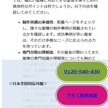
では、幅広い業種に対応できる業者を探すための
具体的なポイントは何でしょうか。以下の点を確
認してみてください。
制作実績の多様性
: 実績ページをチェック
し、様々な業種の制作事例が掲載されてい
るかを確認します。成功事例が多い業者
は、それだけ多様なニーズに応えられる力
を持っています。
専門分野の理解度
: その業者が関わってきた
業種の専門知識や理解度についても触れて
おく必要があります。一見、異なった分野
でも、各業種の特性を理解していることが
0120-540-430
重要です。
クライアントのフィードバック
: 他のクライ
＜日本全国対応可能＞
アントからの評価やレビューを確認するこ
とで、その業者の対応や成果に関する情報
今すぐ無料相談
を得られます。実際の利用者の声は、業者
の信頼性を判断する際に役立ちます。