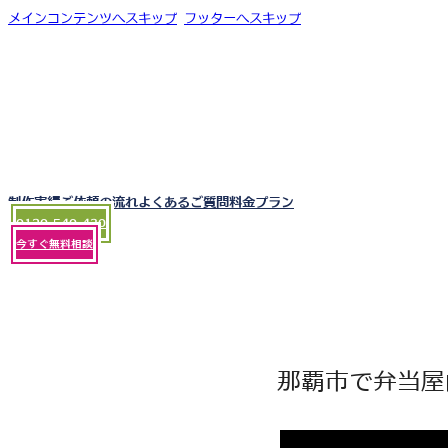
メインコンテンツへスキップ
フッターへスキップ
制作実績
ご依頼の流れ
よくあるご質問
料金プラン
0120-540-430
今すぐ無料相談
那覇市で弁当屋