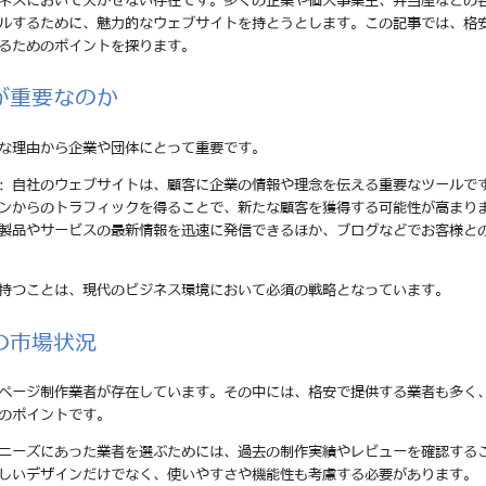
ネスにおいて欠かせない存在です。多くの企業や個人事業主、弁当屋などの
ルするために、魅力的なウェブサイトを持とうとします。この記事では、格
るためのポイントを探ります。
が重要なのか
な理由から企業や団体にとって重要です。
: 自社のウェブサイトは、顧客に企業の情報や理念を伝える重要なツールで
ジンからのトラフィックを得ることで、新たな顧客を獲得する可能性が高まり
の製品やサービスの最新情報を迅速に発信できるほか、ブログなどでお客様と
持つことは、現代のビジネス環境において必須の戦略となっています。
の市場状況
ページ制作業者が存在しています。その中には、格安で提供する業者も多く
のポイントです。
のニーズにあった業者を選ぶためには、過去の制作実績やレビューを確認する
美しいデザインだけでなく、使いやすさや機能性も考慮する必要があります。