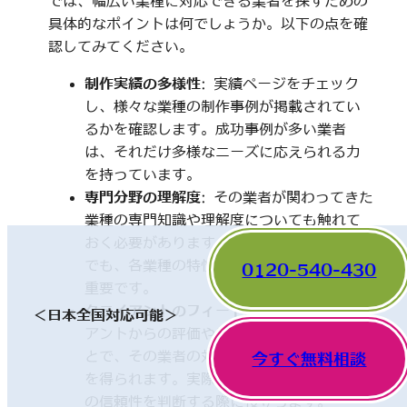
では、幅広い業種に対応できる業者を探すための
具体的なポイントは何でしょうか。以下の点を確
認してみてください。
制作実績の多様性
: 実績ページをチェック
し、様々な業種の制作事例が掲載されてい
るかを確認します。成功事例が多い業者
は、それだけ多様なニーズに応えられる力
を持っています。
専門分野の理解度
: その業者が関わってきた
業種の専門知識や理解度についても触れて
おく必要があります。一見、異なった分野
でも、各業種の特性を理解していることが
0120-540-430
重要です。
クライアントのフィードバック
: 他のクライ
＜日本全国対応可能＞
アントからの評価やレビューを確認するこ
とで、その業者の対応や成果に関する情報
今すぐ無料相談
を得られます。実際の利用者の声は、業者
の信頼性を判断する際に役立ちます。