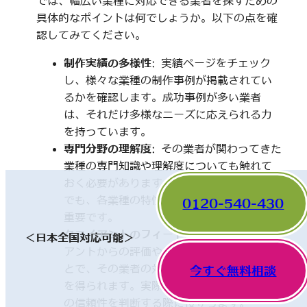
では、幅広い業種に対応できる業者を探すための
具体的なポイントは何でしょうか。以下の点を確
認してみてください。
制作実績の多様性
: 実績ページをチェック
し、様々な業種の制作事例が掲載されてい
るかを確認します。成功事例が多い業者
は、それだけ多様なニーズに応えられる力
を持っています。
専門分野の理解度
: その業者が関わってきた
業種の専門知識や理解度についても触れて
おく必要があります。一見、異なった分野
でも、各業種の特性を理解していることが
0120-540-430
重要です。
クライアントのフィードバック
: 他のクライ
＜日本全国対応可能＞
アントからの評価やレビューを確認するこ
とで、その業者の対応や成果に関する情報
今すぐ無料相談
を得られます。実際の利用者の声は、業者
の信頼性を判断する際に役立ちます。