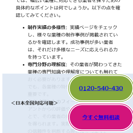
では、幅広い業種に対応できる業者を探すための
具体的なポイントは何でしょうか。以下の点を確
認してみてください。
制作実績の多様性
: 実績ページをチェック
し、様々な業種の制作事例が掲載されてい
るかを確認します。成功事例が多い業者
は、それだけ多様なニーズに応えられる力
を持っています。
専門分野の理解度
: その業者が関わってきた
業種の専門知識や理解度についても触れて
おく必要があります。一見、異なった分野
でも、各業種の特性を理解していることが
0120-540-430
重要です。
クライアントのフィードバック
: 他のクライ
＜日本全国対応可能＞
アントからの評価やレビューを確認するこ
とで、その業者の対応や成果に関する情報
今すぐ無料相談
を得られます。実際の利用者の声は、業者
の信頼性を判断する際に役立ちます。