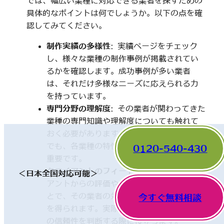
では、幅広い業種に対応できる業者を探すための
具体的なポイントは何でしょうか。以下の点を確
認してみてください。
制作実績の多様性
: 実績ページをチェック
し、様々な業種の制作事例が掲載されてい
るかを確認します。成功事例が多い業者
は、それだけ多様なニーズに応えられる力
を持っています。
専門分野の理解度
: その業者が関わってきた
業種の専門知識や理解度についても触れて
おく必要があります。一見、異なった分野
でも、各業種の特性を理解していることが
0120-540-430
重要です。
クライアントのフィードバック
: 他のクライ
＜日本全国対応可能＞
アントからの評価やレビューを確認するこ
とで、その業者の対応や成果に関する情報
今すぐ無料相談
を得られます。実際の利用者の声は、業者
の信頼性を判断する際に役立ちます。