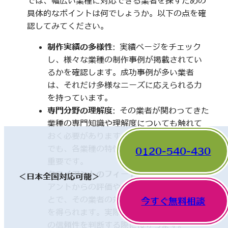
では、幅広い業種に対応できる業者を探すための
具体的なポイントは何でしょうか。以下の点を確
認してみてください。
制作実績の多様性
: 実績ページをチェック
し、様々な業種の制作事例が掲載されてい
るかを確認します。成功事例が多い業者
は、それだけ多様なニーズに応えられる力
を持っています。
専門分野の理解度
: その業者が関わってきた
業種の専門知識や理解度についても触れて
おく必要があります。一見、異なった分野
でも、各業種の特性を理解していることが
0120-540-430
重要です。
クライアントのフィードバック
: 他のクライ
＜日本全国対応可能＞
アントからの評価やレビューを確認するこ
とで、その業者の対応や成果に関する情報
今すぐ無料相談
を得られます。実際の利用者の声は、業者
の信頼性を判断する際に役立ちます。