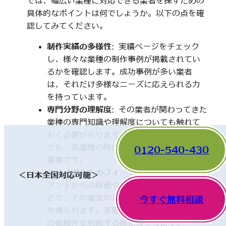
では、幅広い業種に対応できる業者を探すための
具体的なポイントは何でしょうか。以下の点を確
認してみてください。
制作実績の多様性
: 実績ページをチェック
し、様々な業種の制作事例が掲載されてい
るかを確認します。成功事例が多い業者
は、それだけ多様なニーズに応えられる力
を持っています。
専門分野の理解度
: その業者が関わってきた
業種の専門知識や理解度についても触れて
おく必要があります。一見、異なった分野
でも、各業種の特性を理解していることが
0120-540-430
重要です。
クライアントのフィードバック
: 他のクライ
＜日本全国対応可能＞
アントからの評価やレビューを確認するこ
とで、その業者の対応や成果に関する情報
今すぐ無料相談
を得られます。実際の利用者の声は、業者
の信頼性を判断する際に役立ちます。