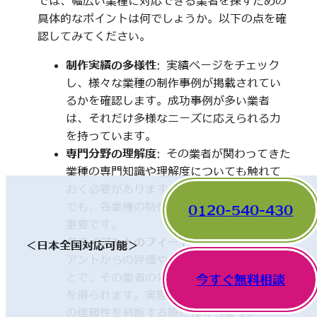
では、幅広い業種に対応できる業者を探すための
具体的なポイントは何でしょうか。以下の点を確
認してみてください。
制作実績の多様性
: 実績ページをチェック
し、様々な業種の制作事例が掲載されてい
るかを確認します。成功事例が多い業者
は、それだけ多様なニーズに応えられる力
を持っています。
専門分野の理解度
: その業者が関わってきた
業種の専門知識や理解度についても触れて
おく必要があります。一見、異なった分野
でも、各業種の特性を理解していることが
0120-540-430
重要です。
クライアントのフィードバック
: 他のクライ
＜日本全国対応可能＞
アントからの評価やレビューを確認するこ
とで、その業者の対応や成果に関する情報
今すぐ無料相談
を得られます。実際の利用者の声は、業者
の信頼性を判断する際に役立ちます。