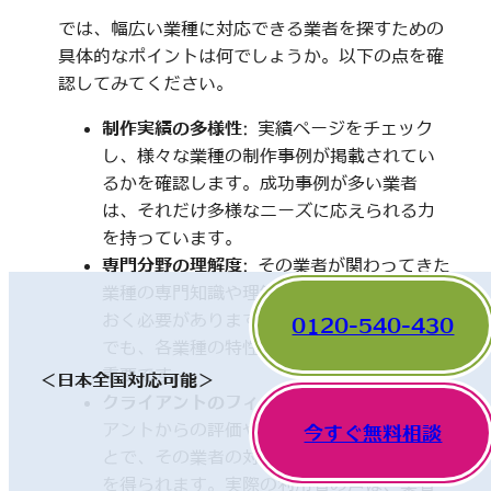
では、幅広い業種に対応できる業者を探すための
具体的なポイントは何でしょうか。以下の点を確
認してみてください。
制作実績の多様性
: 実績ページをチェック
し、様々な業種の制作事例が掲載されてい
るかを確認します。成功事例が多い業者
は、それだけ多様なニーズに応えられる力
を持っています。
専門分野の理解度
: その業者が関わってきた
業種の専門知識や理解度についても触れて
おく必要があります。一見、異なった分野
0120-540-430
でも、各業種の特性を理解していることが
重要です。
＜日本全国対応可能＞
クライアントのフィードバック
: 他のクライ
アントからの評価やレビューを確認するこ
今すぐ無料相談
とで、その業者の対応や成果に関する情報
を得られます。実際の利用者の声は、業者