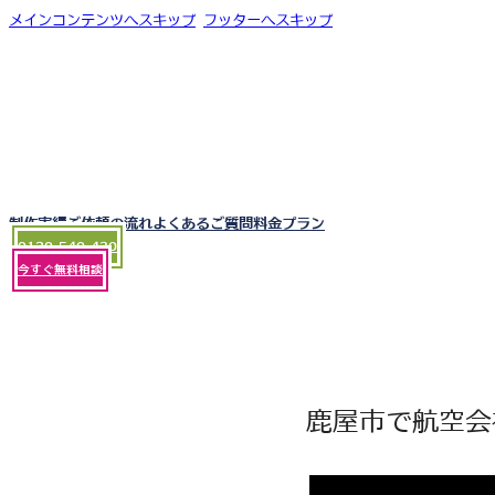
メインコンテンツへスキップ
フッターへスキップ
制作実績
ご依頼の流れ
よくあるご質問
料金プラン
0120-540-430
今すぐ無料相談
鹿屋市で航空会