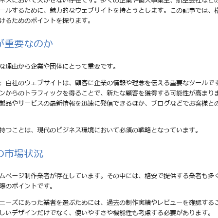
ネスにおいて欠かせない存在です。多くの企業や個人事業主、航空会社など
ールするために、魅力的なウェブサイトを持とうとします。この記事では、
けるためのポイントを探ります。
が重要なのか
な理由から企業や団体にとって重要です。
: 自社のウェブサイトは、顧客に企業の情報や理念を伝える重要なツールで
ジンからのトラフィックを得ることで、新たな顧客を獲得する可能性が高まり
の製品やサービスの最新情報を迅速に発信できるほか、ブログなどでお客様と
持つことは、現代のビジネス環境において必須の戦略となっています。
の市場状況
ムページ制作業者が存在しています。その中には、格安で提供する業者も多
際のポイントです。
のニーズにあった業者を選ぶためには、過去の制作実績やレビューを確認する
美しいデザインだけでなく、使いやすさや機能性も考慮する必要があります。