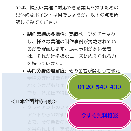
では、幅広い業種に対応できる業者を探すための
具体的なポイントは何でしょうか。以下の点を確
認してみてください。
制作実績の多様性
: 実績ページをチェック
し、様々な業種の制作事例が掲載されてい
るかを確認します。成功事例が多い業者
は、それだけ多様なニーズに応えられる力
を持っています。
専門分野の理解度
: その業者が関わってきた
業種の専門知識や理解度についても触れて
おく必要があります。一見、異なった分野
0120-540-430
でも、各業種の特性を理解していることが
重要です。
＜日本全国対応可能＞
クライアントのフィードバック
: 他のクライ
アントからの評価やレビューを確認するこ
今すぐ無料相談
とで、その業者の対応や成果に関する情報
を得られます。実際の利用者の声は、業者