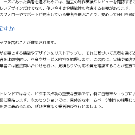
のニーズにあった業者を選ぶためには、過去の制作実績やレビューを確認する
美しいデザインだけでなく、使いやすさや機能性も考慮する必要があります。
後のフォローやサポートが充実している業者を選ぶことで、安心して運用を続
探すか
ップを踏むことが推奨されます。
分が必要とする機能やデザインをリストアップし、それに基づいて業者を選ぶ
業者を比較検討し、料金やサービス内容を把握します。この際に、実績や顧客
る業者には直接問い合わせを行い、見積もりや対応の質を確認することが重要
トレンドではなく、ビジネス成功の重要な要素です。特に自転車ショップに
長に直結します。次のセクションでは、具体的なホームページ制作の相場に
を更に高めるため、ぜひ注意深く業者選びを行いましょう。