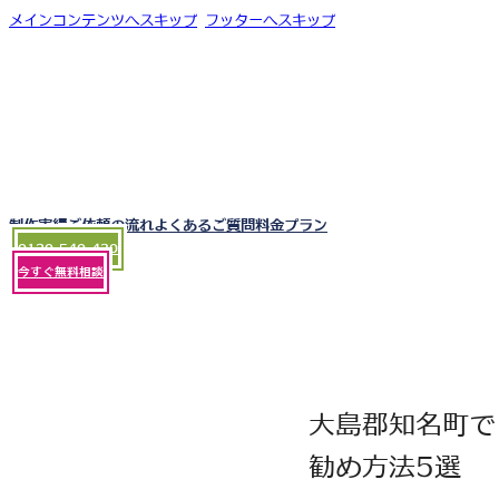
メインコンテンツへスキップ
フッターへスキップ
制作実績
ご依頼の流れ
よくあるご質問
料金プラン
0120-540-430
今すぐ無料相談
大島郡知名町で
勧め方法5選