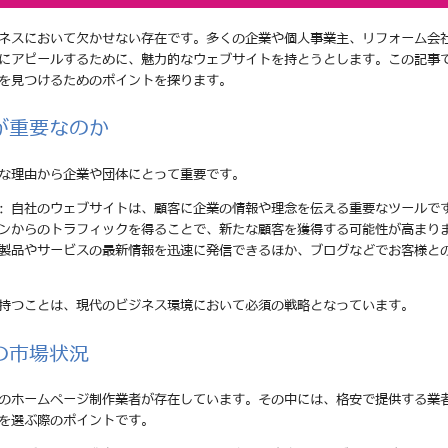
ネスにおいて欠かせない存在です。多くの企業や個人事業主、リフォーム会
にアピールするために、魅力的なウェブサイトを持とうとします。この記事
を見つけるためのポイントを探ります。
が重要なのか
な理由から企業や団体にとって重要です。
: 自社のウェブサイトは、顧客に企業の情報や理念を伝える重要なツールで
ジンからのトラフィックを得ることで、新たな顧客を獲得する可能性が高まり
の製品やサービスの最新情報を迅速に発信できるほか、ブログなどでお客様と
持つことは、現代のビジネス環境において必須の戦略となっています。
の市場状況
のホームページ制作業者が存在しています。その中には、格安で提供する業
を選ぶ際のポイントです。