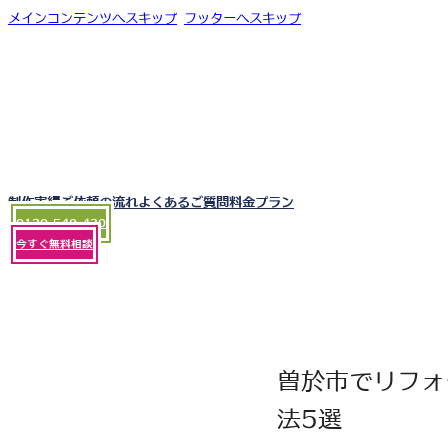
メインコンテンツへスキップ
フッターへスキップ
制作実績
ご依頼の流れ
よくあるご質問
料金プラン
0120-540-430
今すぐ無料相談
曽於市でリフォ
法5選