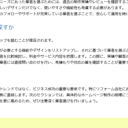
のニーズにあった業者を選ぶためには、過去の制作実績やレビューを確認する
美しいデザインだけでなく、使いやすさや機能性も考慮する必要があります。
後のフォローやサポートが充実している業者を選ぶことで、安心して運用を続
探すか
ップを踏むことが推奨されます。
分が必要とする機能やデザインをリストアップし、それに基づいて業者を選ぶ
業者を比較検討し、料金やサービス内容を把握します。この際に、実績や顧客
る業者には直接問い合わせを行い、見積もりや対応の質を確認することが重要
トレンドではなく、ビジネス成功の重要な要素です。特にリフォーム会社に
長に直結します。次のセクションでは、具体的なホームページ制作の相場に
を更に高めるため、ぜひ注意深く業者選びを行いましょう。