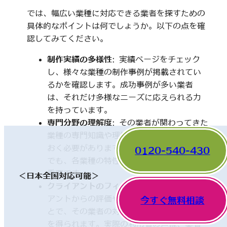
では、幅広い業種に対応できる業者を探すための
具体的なポイントは何でしょうか。以下の点を確
認してみてください。
制作実績の多様性
: 実績ページをチェック
し、様々な業種の制作事例が掲載されてい
るかを確認します。成功事例が多い業者
は、それだけ多様なニーズに応えられる力
を持っています。
専門分野の理解度
: その業者が関わってきた
業種の専門知識や理解度についても触れて
おく必要があります。一見、異なった分野
0120-540-430
でも、各業種の特性を理解していることが
重要です。
＜日本全国対応可能＞
クライアントのフィードバック
: 他のクライ
アントからの評価やレビューを確認するこ
今すぐ無料相談
とで、その業者の対応や成果に関する情報
を得られます。実際の利用者の声は、業者