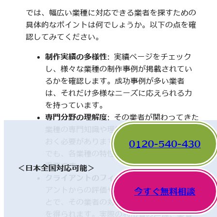
では、幅広い業種に対応できる業者を探すための
具体的なポイントは何でしょうか。以下の点を確
認してみてください。
制作実績の多様性
: 実績ページをチェック
し、様々な業種の制作事例が掲載されてい
るかを確認します。成功事例が多い業者
は、それだけ多様なニーズに応えられる力
を持っています。
専門分野の理解度
: その業者が関わってきた
業種の専門知識や理解度についても触れて
おく必要があります。一見、異なった分野
0120-540-430
でも、各業種の特性を理解していることが
重要です。
＜日本全国対応可能＞
クライアントのフィードバック
: 他のクライ
アントからの評価やレビューを確認するこ
今すぐ無料相談
とで、その業者の対応や成果に関する情報
を得られます。実際の利用者の声は、業者