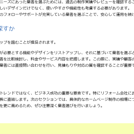
のニーズにあった業者を選ぶためには、過去の制作実績やレビューを確認する
美しいデザインだけでなく、使いやすさや機能性も考慮する必要があります。
後のフォローやサポートが充実している業者を選ぶことで、安心して運用を続
探すか
ップを踏むことが推奨されます。
分が必要とする機能やデザインをリストアップし、それに基づいて業者を選ぶ
業者を比較検討し、料金やサービス内容を把握します。この際に、実績や顧客
る業者には直接問い合わせを行い、見積もりや対応の質を確認することが重要
トレンドではなく、ビジネス成功の重要な要素です。特にリフォーム会社に
長に直結します。次のセクションでは、具体的なホームページ制作の相場に
を更に高めるため、ぜひ注意深く業者選びを行いましょう。