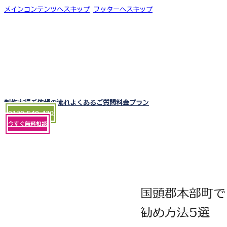
メインコンテンツへスキップ
フッターへスキップ
制作実績
ご依頼の流れ
よくあるご質問
料金プラン
0120-540-430
今すぐ無料相談
国頭郡本部町で
勧め方法5選