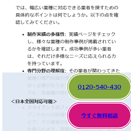
では、幅広い業種に対応できる業者を探すための
具体的なポイントは何でしょうか。以下の点を確
認してみてください。
制作実績の多様性
: 実績ページをチェック
し、様々な業種の制作事例が掲載されてい
るかを確認します。成功事例が多い業者
は、それだけ多様なニーズに応えられる力
を持っています。
専門分野の理解度
: その業者が関わってきた
業種の専門知識や理解度についても触れて
おく必要があります。一見、異なった分野
0120-540-430
でも、各業種の特性を理解していることが
重要です。
＜日本全国対応可能＞
クライアントのフィードバック
: 他のクライ
アントからの評価やレビューを確認するこ
今すぐ無料相談
とで、その業者の対応や成果に関する情報
を得られます。実際の利用者の声は、業者