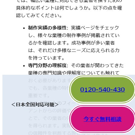
では、幅広い業種に対応できる業者を探すための
具体的なポイントは何でしょうか。以下の点を確
認してみてください。
制作実績の多様性
: 実績ページをチェック
し、様々な業種の制作事例が掲載されてい
るかを確認します。成功事例が多い業者
は、それだけ多様なニーズに応えられる力
を持っています。
専門分野の理解度
: その業者が関わってきた
業種の専門知識や理解度についても触れて
おく必要があります。一見、異なった分野
でも、各業種の特性を理解していることが
0120-540-430
重要です。
クライアントのフィードバック
: 他のクライ
＜日本全国対応可能＞
アントからの評価やレビューを確認するこ
とで、その業者の対応や成果に関する情報
今すぐ無料相談
を得られます。実際の利用者の声は、業者
の信頼性を判断する際に役立ちます。